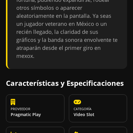
otros símbolos o aparecer
aleatoriamente en la pantalla. Ya seas
un jugador veterano en México o un
recién llegado, la claridad de sus
gráficos y la banda sonora envolvente te
atraparán desde el primer giro en
mexox.
Características y Especificaciones
PROVEEDOR
CATEGORÍA
Pragmatic Play
Video Slot