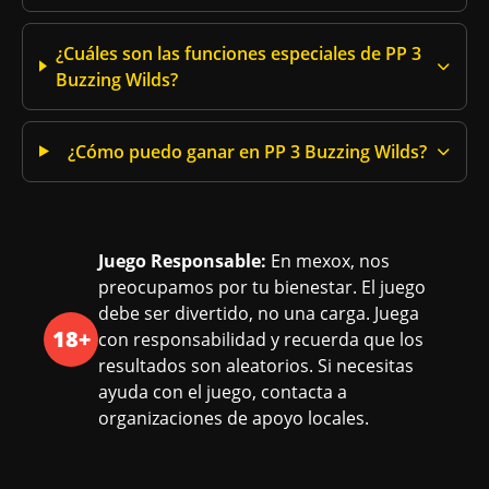
¿Cuáles son las funciones especiales de PP 3
Buzzing Wilds?
¿Cómo puedo ganar en PP 3 Buzzing Wilds?
Juego Responsable:
En mexox, nos
preocupamos por tu bienestar. El juego
debe ser divertido, no una carga. Juega
18+
con responsabilidad y recuerda que los
resultados son aleatorios. Si necesitas
ayuda con el juego, contacta a
organizaciones de apoyo locales.