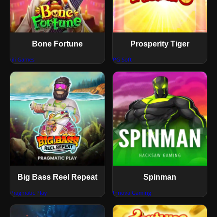
Bone Fortune
Prosperity Tiger
Jili Games
PG Soft
Big Bass Reel Repeat
Spinman
Pragmatic Play
Innova Gaming