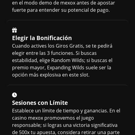
en el modo demo de mexox antes de apostar
fuerte para entender su potencial de pago.
Elegir la Bonificación
Cuando actives los Giros Gratis, se te pedirá
elegir entre las 3 funciones. Si buscas
estabilidad, elige Random Wilds; si buscas el
premio mayor, Expanding Wilds suele ser la
opción más explosiva en este slot.
Sesiones con Límite
Establece un límite de tiempo y ganancias. En el
casino mexox promovemos el juego
responsable; si logras una victoria significativa
de 500x tu apuesta, considera retirar una parte