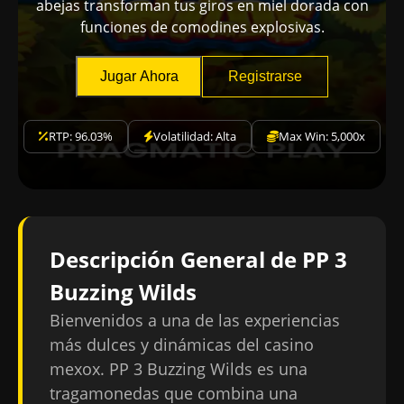
abejas transforman tus giros en miel dorada con
funciones de comodines explosivas.
Jugar Ahora
Registrarse
RTP: 96.03%
Volatilidad: Alta
Max Win: 5,000x
Descripción General de PP 3
Buzzing Wilds
Bienvenidos a una de las experiencias
más dulces y dinámicas del casino
mexox. PP 3 Buzzing Wilds es una
tragamonedas que combina una