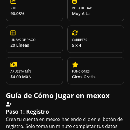
RTP
VOLATILIDAD
96.03%
Muy Alta
LÍNEAS DE PAGO
CARRETES
20 Líneas
5 x 4
APUESTA MÍN
FUNCIONES
$4.00 MXN
Giros Gratis
Guía de Cómo Jugar en mexox
Paso 1: Registro
Crea tu cuenta en mexox haciendo clic en el botón de
registro. Solo toma un minuto completar tus datos