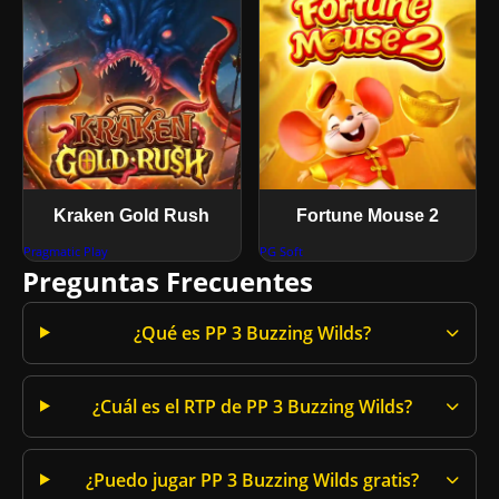
Kraken Gold Rush
Fortune Mouse 2
Pragmatic Play
PG Soft
Preguntas Frecuentes
¿Qué es PP 3 Buzzing Wilds?
¿Cuál es el RTP de PP 3 Buzzing Wilds?
¿Puedo jugar PP 3 Buzzing Wilds gratis?