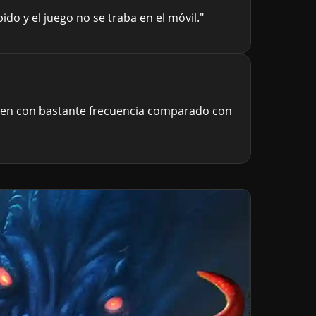
o y el juego no se traba en el móvil."
salen con bastante frecuencia comparado con