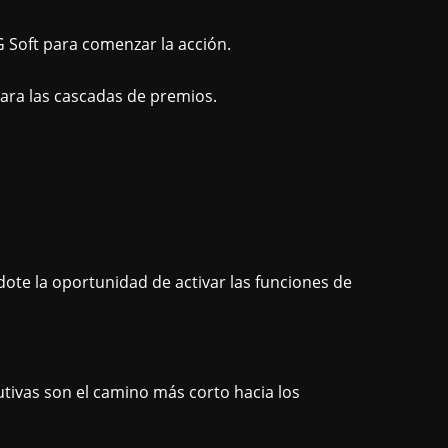
PG Soft para comenzar la acción.
 para las cascadas de premios.
ndote la oportunidad de activar las funciones de
tivas son el camino más corto hacia los