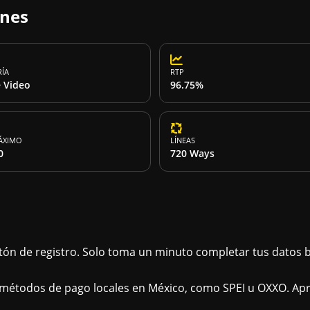
ones
ÍA
RTP
e Video
96.75%
ÁXIMO
LÍNEAS
0
720 Ways
otón de registro. Solo toma un minuto completar tus datos 
 métodos de pago locales en México, como SPEI u OXXO. Ap