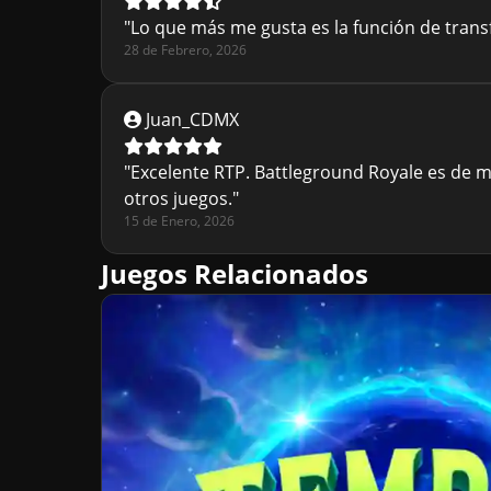
"Lo que más me gusta es la función de trans
28 de Febrero, 2026
Juan_CDMX
"Excelente RTP. Battleground Royale es de 
otros juegos."
15 de Enero, 2026
Juegos Relacionados