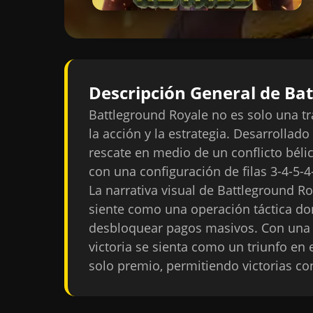
Descripción General de Ba
Battleground Royale no es solo una 
la acción y la estrategia. Desarrollad
rescate en medio de un conflicto bélico
con una configuración de filas 3-4-5-
La narrativa visual de Battleground R
siente como una operación táctica do
desbloquear pagos masivos. Con una 
victoria se sienta como un triunfo en
solo premio, permitiendo victorias c