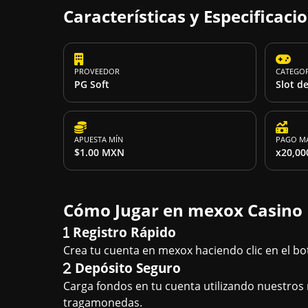
Características y Especificaci
PROVEEDOR
CATEGOR
PG Soft
Slot d
APUESTA MÍN
PAGO M
$1.00 MXN
x20,00
Cómo Jugar en mexox Casino
Registro Rápido
Crea tu cuenta en mexox haciendo clic en el b
Depósito Seguro
Carga fondos en tu cuenta utilizando nuestros
tragamonedas.