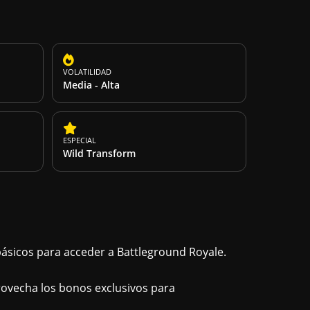
VOLATILIDAD
Media - Alta
ESPECIAL
Wild Transform
básicos para acceder a Battleground Royale.
rovecha los bonos exclusivos para